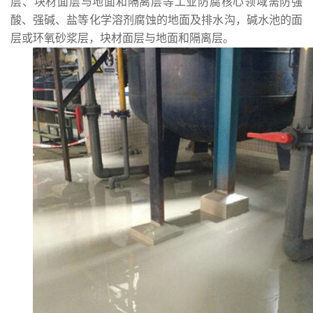
层、块材面层与地面和隔离层等工业防腐核心领域
需防强
酸、强碱
、盐等
化学溶剂腐蚀的地面及排水沟，碱水池的面
层或环氧砂浆层，块材面层与地面和隔离层。