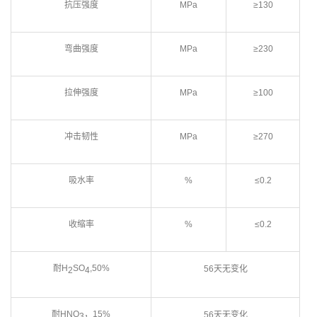
抗压强度
MPa
≥130
弯曲强度
MPa
≥230
拉伸强度
MPa
≥100
冲击韧性
MPa
≥270
吸水率
%
≤0.2
收缩率
%
≤0.2
耐H
SO
,50%
56天无变化
2
4
耐HNO
，15%
56天无变化
3