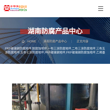
首
页
产
品
湖南防腐产品中心
中
技
心
术
HOME
湖南防腐产品中心
正文内容
支
FRP玻璃钢防腐地坪,耐腐蚀地坪,一布三涂防腐地坪,二布三涂防腐地坪,三布五
服
涂防腐地坪,五布七涂防腐地坪,FRP玻璃钢地坪,FRP玻璃钢防腐蚀地坪,乙烯基
持
务
FRP玻璃钢防腐地坪
案
新
例
闻
资
服
讯
务
区
域
联
电
系
话