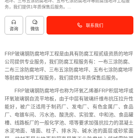
地坪、三布五涂防腐地坪、五布七涂防腐地坪等耐腐蚀地坪工程服
务，我们提供1年质保售后服务。...
联系我们
咨询
微信
40096-50096
FRP玻璃钢防腐地坪工程是由具有防腐工程贰级资质的地坪
公司提供专业服务，我们防腐工程服务有：一布三涂防腐、
二布三涂防腐地坪、三布五涂防腐地坪、五布七涂防腐地坪
等耐腐蚀地坪工程服务，我们提供1年质保售后服务。
FRP玻璃钢防腐地坪也称为
环氧乙烯基FRP积层地坪或
环氧玻璃钢自流平地板，由于中层有玻璃纤维布抗压拉升性
能好，被广泛适用于制药厂、发电厂、有色金属厂、食品
厂、电镀车间、
污水池、酸洗房、实验室、中和池、食品罐
槽、
线路板厂的一般化学池、塔等要求加强抗拉力的
混凝土
水泥地面
、
墙面、柱子、排水沟、碱水池的面层或砂浆面