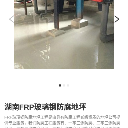
我
咨
们
询
湖南FRP玻璃钢防腐地坪
FRP玻璃钢防腐地坪工程是由具有防腐工程贰级资质的地坪公司提
供专业服务，我们防腐工程服务有：一布三涂防腐、二布三涂防腐