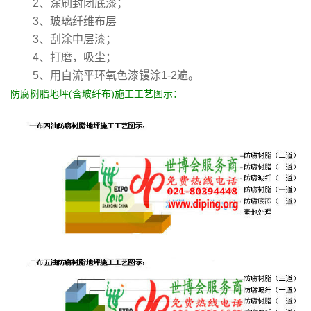
2、涂刷封闭底漆；
3、玻璃纤维布层
3、刮涂中层漆；
4、打磨，吸尘；
5、用自流平环氧色漆镘涂1-2遍。
防腐树脂地坪(含玻纤布)施工工艺图示：