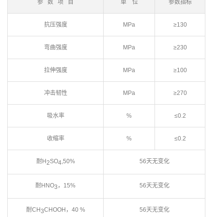
参 数 项 目
单 位
参数指标
抗压强度
MPa
≥130
弯曲强度
MPa
≥230
拉伸强度
MPa
≥100
冲击韧性
MPa
≥270
吸水率
%
≤0.2
收缩率
%
≤0.2
耐H
SO
,50%
56天无变化
2
4
耐HNO
，15%
56天无变化
3
耐CH
CHOOH，40 %
56天无变化
3