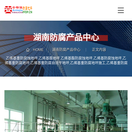
首
页
产
品
湖南防腐产品中心
中
技
心
术
HOME
湖南防腐产品中心
正文内容
支
乙烯基重防腐蚀地坪,乙烯基酯地坪,乙烯基酯防腐蚀地坪,乙烯基防腐蚀地坪,乙
服
烯基重防腐地坪,乙烯基重防腐自流平地坪,乙烯基重防腐地坪施工,乙烯基重防腐
持
务
地坪厂家
案
新
例
闻
资
服
讯
务
区
域
联
电
系
话