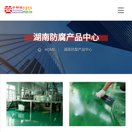
首
页
产
品
湖南防腐产品中心
中
技
心
术
HOME
湖南防腐产品中心
支
服
持
务
案
新
例
闻
资
服
讯
务
区
域
联
电
系
话