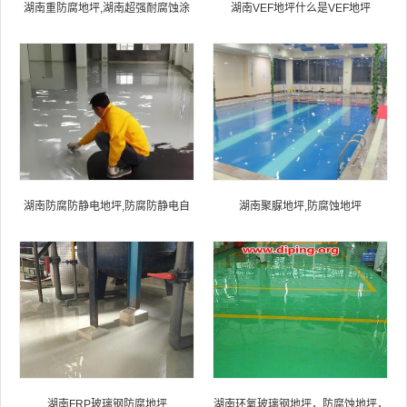
我
咨
湖南重防腐地坪,湖南超强耐腐蚀涂
湖南VEF地坪什么是VEF地坪
们
询
料
湖南防腐防静电地坪,防腐防静电自
湖南聚脲地坪,防腐蚀地坪
流平地坪
湖南FRP玻璃钢防腐地坪
湖南环氧玻璃钢地坪，防腐蚀地坪，