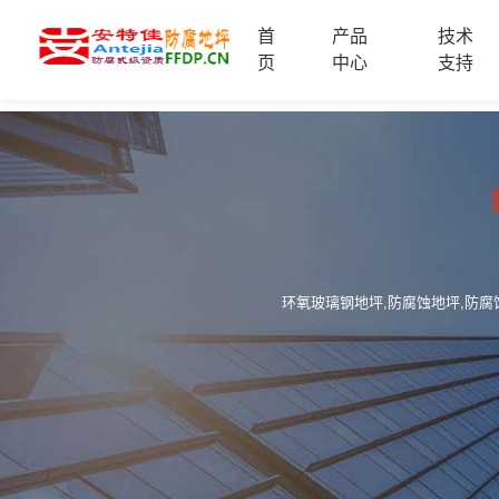
首
产品
技术
首
页
中心
支持
页
产
品
中
技
心
术
支
服
持
务
案
新
环氧玻璃钢地坪,防腐蚀地坪,防腐
例
闻
资
服
讯
务
区
域
联
电
系
话