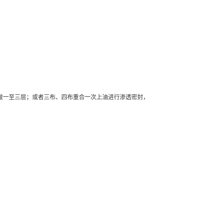
做一至三层；或者三布、四布重合一次上油进行渗透密封，