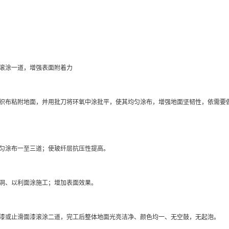
滚涂一道，增强表面附着力
织布粘附地面，并用批刀将环氧中涂批平，使其均匀涂布，增强地面坚韧性，依需要
匀涂布一至三道；使玻纤层抗压性提高。
洞、以利面涂施工；增加表面效果。
漆或止滑面漆滚涂二道，完工后整体地面光亮洁净、颜色均一、无空鼓，无起泡。