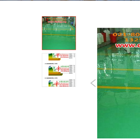
我
咨
们
询