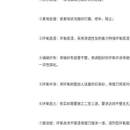
②素地处理：依素地状况做好打磨、修补、除尘；
③环氧底漆：环氧底漆，采用渗透性及附着力特强环氧底漆
④铺玻纤布：将玻织布放置平整，用调配好的环氧中涂将玻
一次性固化。
⑤环氧中涂：将环氧树脂加入适量的石英砂，用镘刀将其均
⑥环氧批土：依实际需要施工二至三道，要求达到平整无孔
⑦面涂层：环氧自流平面漆用镘刀镘涂一道，溶剂型环氧面